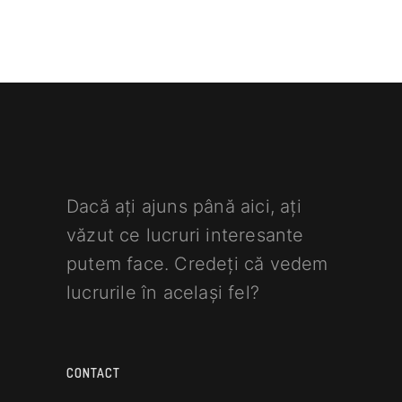
Dacă ați ajuns până aici, ați
văzut ce lucruri interesante
putem face. Credeți că vedem
lucrurile în același fel?
CONTACT