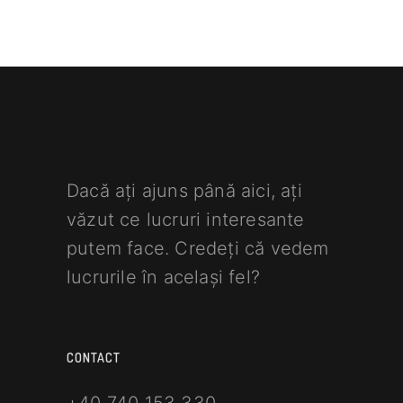
Dacă ați ajuns până aici, ați
văzut ce lucruri interesante
putem face. Credeți că vedem
lucrurile în același fel?
CONTACT
+40 740 153 330